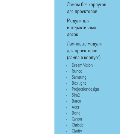
Лампы без корпусов
для проекторов
Модули для
интерактивных
досок
Ламповые модули
для проекторов
(лампа в корпусе)
Dream Vision
Runco
Samsung
Boxlight
Projectiondesign
Sim2
Barco
Acer
Benq
Canon
Christie
Clarity