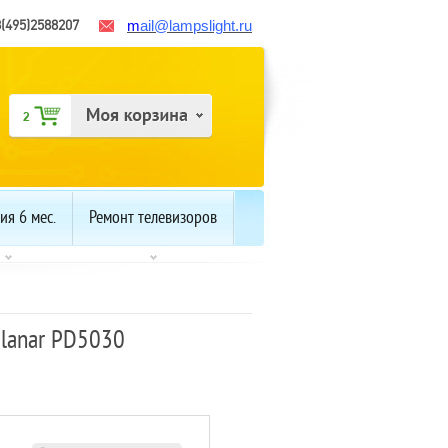
8(495)2588207
m
ail
@lampslight.ru
ия 6 мес.
Ремонт телевизоров
lanar PD5030