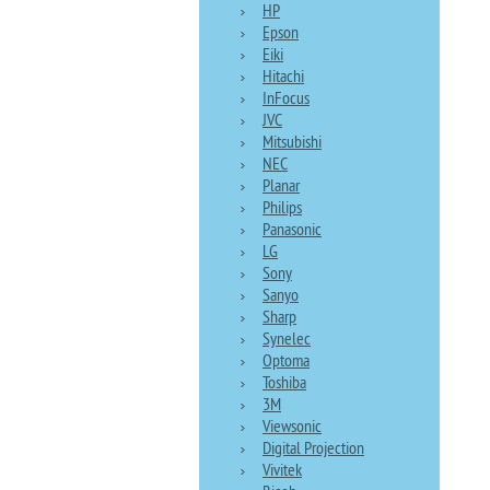
HP
Epson
Eiki
Hitachi
InFocus
JVC
Mitsubishi
NEC
Planar
Philips
Panasonic
LG
Sony
Sanyo
Sharp
Synelec
Optoma
Toshiba
3M
Viewsonic
Digital Projection
Vivitek