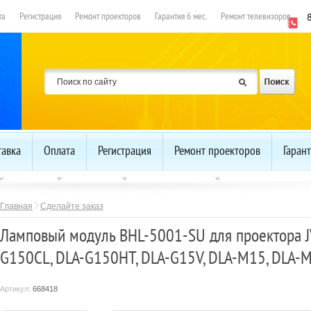
та
Регистрация
Ремонт проекторов
Гарантия 6 мес.
Ремонт телевизоров
тавка
Оплата
Регистрация
Ремонт проекторов
Гарант
Главная
Сделайте заказ
Ламповый модуль BHL-5001-SU для проектора JV
G150CL, DLA-G150HT, DLA-G15V, DLA-M15, DLA-M
Артикул:
668418