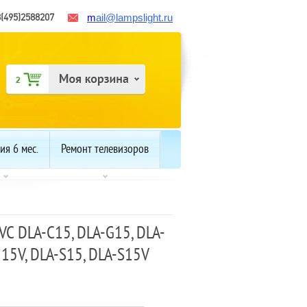
8(495)2588207
m
ail
@lampslight.ru
ия 6 мес.
Ремонт телевизоров
C DLA-C15, DLA-G15, DLA-
15V, DLA-S15, DLA-S15V