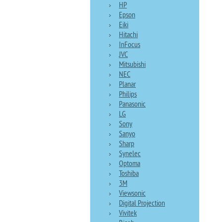
HP
Epson
Eiki
Hitachi
InFocus
JVC
Mitsubishi
NEC
Planar
Philips
Panasonic
LG
Sony
Sanyo
Sharp
Synelec
Optoma
Toshiba
3M
Viewsonic
Digital Projection
Vivitek