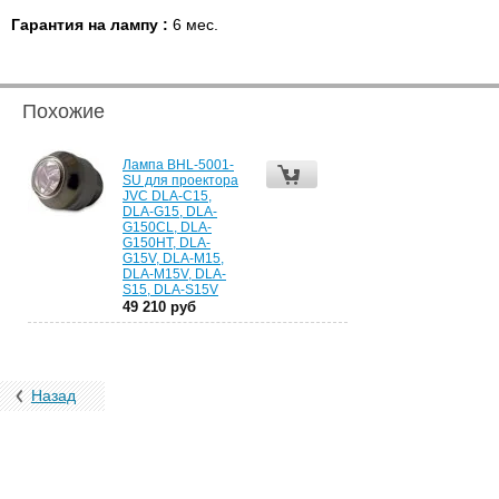
Гарантия на лампу :
6 мес.
Похожие
Лампа BHL-5001-
SU для проектора
JVC DLA-C15,
DLA-G15, DLA-
G150CL, DLA-
G150HT, DLA-
G15V, DLA-M15,
DLA-M15V, DLA-
S15, DLA-S15V
49 210 руб
Назад