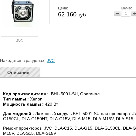
Цена:
Кол-во:
62 160
руб
JVC
Находится в разделах:
JVC
Описание
Код производителя :
BHL-5001-SU, Оригинал
Тип лампы :
Xenon
Мощность лампы :
420 Вт
Для моделей :
Ламповый модуль BHL-5001-SU для проектора J
G150CL, DLA-G150HT, DLA-G15V, DLA-M15, DLA-M15V, DLA-S15,
Ремонт проекторов JVC DLA-C15, DLA-G15, DLA-G150CL, DLA-G
M15V, DLA-S15, DLA-S15V