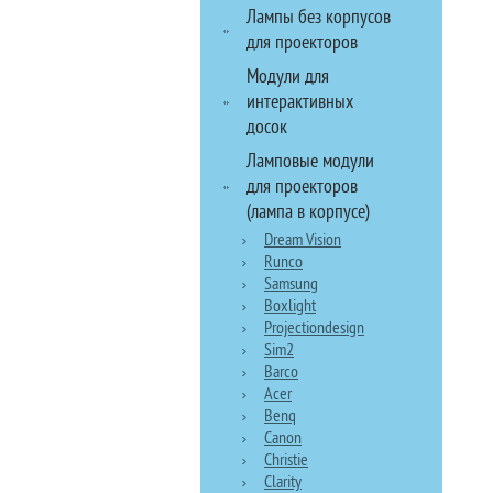
Лампы без корпусов
для проекторов
Модули для
интерактивных
досок
Ламповые модули
для проекторов
(лампа в корпусе)
Dream Vision
Runco
Samsung
Boxlight
Projectiondesign
Sim2
Barco
Acer
Benq
Canon
Christie
Clarity