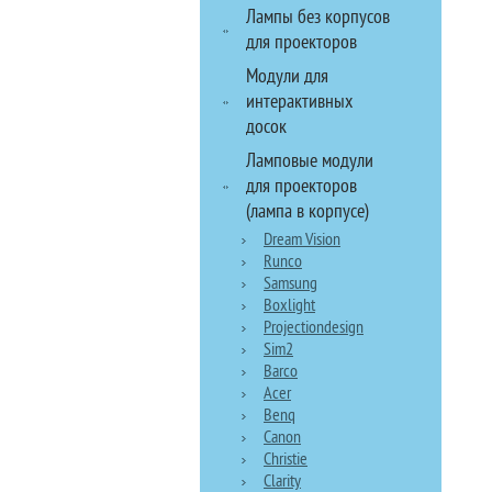
Лампы без корпусов
для проекторов
Модули для
интерактивных
досок
Ламповые модули
для проекторов
(лампа в корпусе)
Dream Vision
Runco
Samsung
Boxlight
Projectiondesign
Sim2
Barco
Acer
Benq
Canon
Christie
Clarity