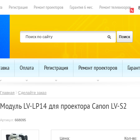
та
Регистрация
Ремонт проекторов
Гарантия 6 мес.
Ремонт телевизоров
тавка
Оплата
Регистрация
Ремонт проекторов
Гарант
Главная
Сделайте заказ
Модуль LV-LP14 для проектора Canon LV-S2
Артикул:
668095
Цена:
Кол-во: