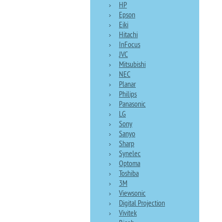
HP
Epson
Eiki
Hitachi
InFocus
JVC
Mitsubishi
NEC
Planar
Philips
Panasonic
LG
Sony
Sanyo
Sharp
Synelec
Optoma
Toshiba
3M
Viewsonic
Digital Projection
Vivitek