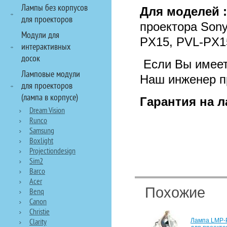
Лампы без корпусов
Для моделей 
для проекторов
проектора Son
Модули для
PX15, PVL-PX
интерактивных
досок
Если Вы имеете
Ламповые модули
Наш инженер п
для проекторов
(лампа в корпусе)
Гарантия на л
Dream Vision
Runco
Samsung
Boxlight
Projectiondesign
Sim2
Barco
Acer
Похожие
Benq
Canon
Christie
Лампа LMP-
Clarity