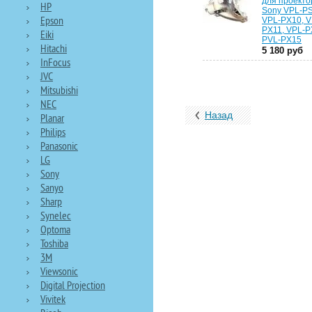
для проекто
HP
Sony VPL-PS
Epson
VPL-PX10, V
PX11, VPL-P
Eiki
PVL-PX15
Hitachi
5 180 руб
InFocus
JVC
Mitsubishi
NEC
Назад
Planar
Philips
Panasonic
LG
Sony
Sanyo
Sharp
Synelec
Optoma
Toshiba
3M
Viewsonic
Digital Projection
Vivitek