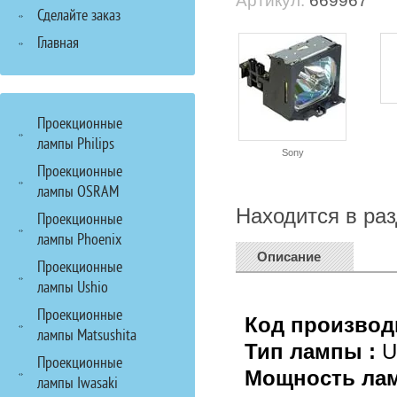
Артикул:
669967
Сделайте заказ
Главная
Проекционные
лампы Philips
Sony
Проекционные
лампы OSRAM
Находится в ра
Проекционные
лампы Phoenix
Описание
Проекционные
лампы Ushio
Проекционные
Код производ
лампы Matsushita
Тип лампы :
U
Проекционные
Мощность ла
лампы Iwasaki