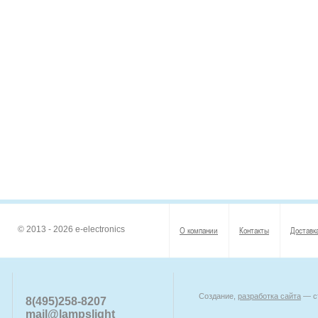
© 2013 - 2026 e-electronics
О компании
Контакты
Доставк
Создание,
разработка сайта
— ст
8(495)258-8207
mail@lampslight